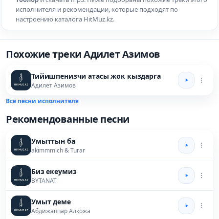
исполнителя и рекомендации, которые подходят по
настроению каталога HitMuz.kz.
Похожие треки Адилет Азимов
Тийишпенизчи атасы жок кыздарга
Адилет Азимов
Все песни исполнителя
Рекомендованные песни
Умыттын ба
akimmmich & Turar
Биз екеумиз
BYTANAT
Умыт деме
Абдижаппар Алкожа