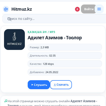
Hitmuz.kz
Войти
0
ҚАЗАҚША ӘН / MP3
Адилет Азимов - Тоолор
Размер:
2,3 MB
Длительность:
02:35
Качество:
128 kbps
Добавлено:
24.05.2022
Скачать
Слушать
На этой странице можно слушать онлайн
Адилет Азимов -
Тоолор
и скачать mp3. Ниже подобраны похожие треки этого